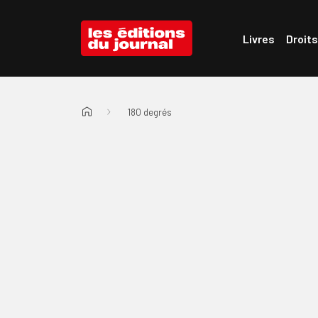
Passer au menu d'en-tête
Passer au contenu
Les Éditions du Journal
Livres
Droits
180 degrés