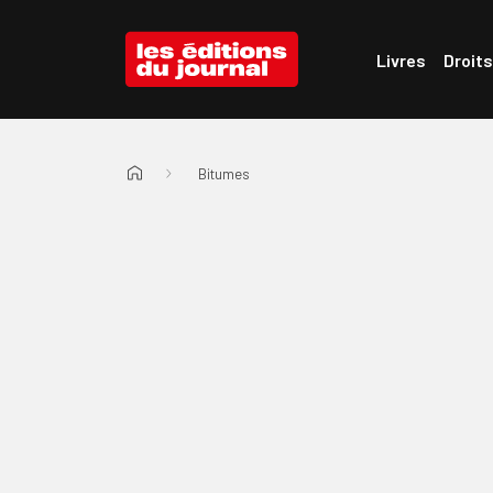
Passer au menu d'en-tête
Passer au contenu
Les Éditions du Journal
Livres
Droits
Bitumes