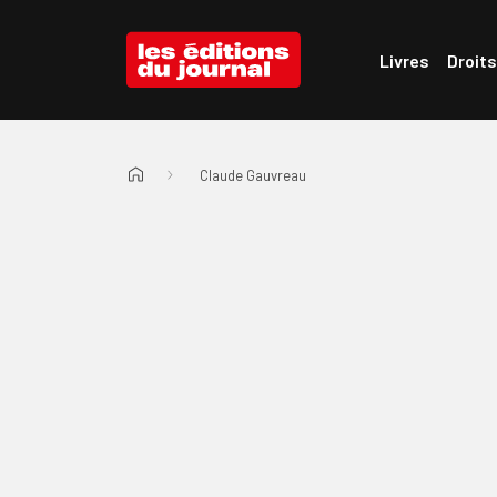
Passer au menu d'en-tête
Passer au contenu
Les Éditions du Journal
Livres
Droits
Claude Gauvreau