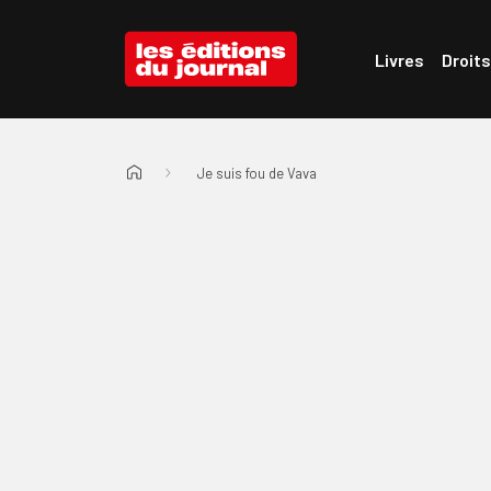
Passer au menu d'en-tête
Passer au contenu
Les Éditions du Journal
Livres
Droits
Je suis fou de Vava