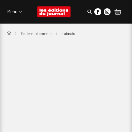
Passer au menu d'en-tête
Passer au contenu
Les Éditions du Journal
Rechercher
Menu
Suivez nous sur 
Suivez nous 
Parle-moi comme si tu m'aimais