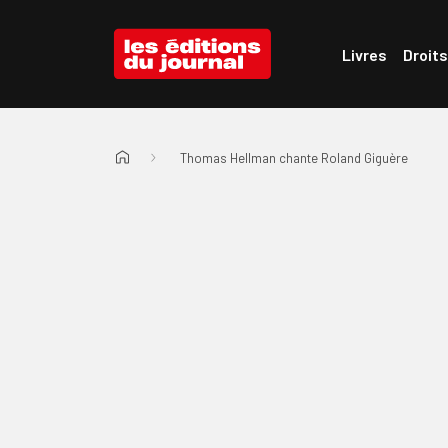
Passer au menu d'en-tête
Passer au contenu
Les Éditions du Journal
Livres
Droits
Thomas Hellman chante Roland Giguère