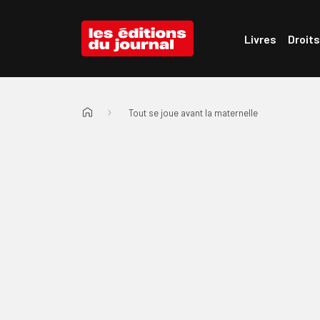
Passer au menu d'en-tête
Passer au contenu
Les Éditions du Journal
Livres
Droits
Tout se joue avant la maternelle